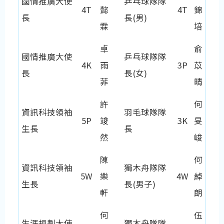
國情推廣大使
乒乓球隊隊
4T
懿
4T
錦
長
長(男)
霖
培
卓
俞
國情推廣大使
乒乓球隊隊
4K
雨
3P
苡
長
長(女)
菲
晴
許
何
資訊科技領袖
羽毛球隊隊
5P
竣
3K
旻
生長
長
然
峻
陳
何
資訊科技領袖
獨木舟隊隊
5W
樂
4W
綽
生長
長(男子)
軒
朗
何
伍
生涯規劃大使
獨木舟隊隊