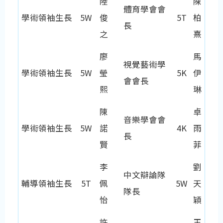
陸
陳
體育學會會
學術領袖生長
5W
俊
5T
柏
長
之
熹
廖
馬
視覺藝術學
學術領袖生長
5W
瑩
5K
伊
會會長
熙
琳
陳
卓
音樂學會會
學術領袖生長
5W
諾
4K
雨
長
賢
菲
李
劉
中文辯論隊
輔導領袖生長
5T
佩
5W
天
隊長
怡
穎
許
王