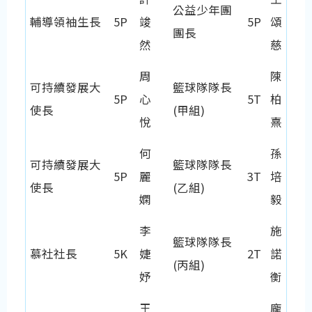
公益少年團
輔導領袖生長
5P
竣
5P
頌
團長
然
慈
周
陳
可持續發展大
籃球隊隊長
5P
心
5T
柏
使長
(甲組)
悅
熹
何
孫
可持續發展大
籃球隊隊長
5P
麗
3T
培
使長
(乙組)
嫻
毅
李
施
籃球隊隊長
慕社社長
5K
婕
2T
諾
(丙組)
妤
衡
王
龐