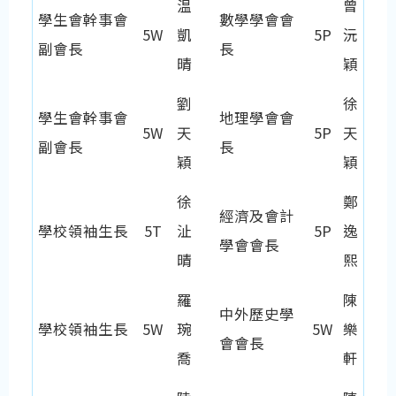
温
曾
學生會幹事會
數學學會會
5W
凱
5P
沅
副會長
長
晴
穎
劉
徐
學生會幹事會
地理學會會
5W
天
5P
天
副會長
長
穎
穎
徐
鄭
經濟及會計
學校領袖生長
5T
沚
5P
逸
學會會長
晴
熙
羅
陳
中外歷史學
學校領袖生長
5W
琬
5W
樂
會會長
喬
軒