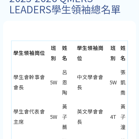
LEADERS學生領袖總名單
班
姓
學生領袖崗
班
姓
學生領袖崗位
別
名
位
別
名
呂
張
學生會幹事會
中文學會會
5W
恩
5W
凱
會長
長
陶
喬
黃
黃
學生會代表會
英文學會會
5W
子
4T
子
主席
長
蕎
潼