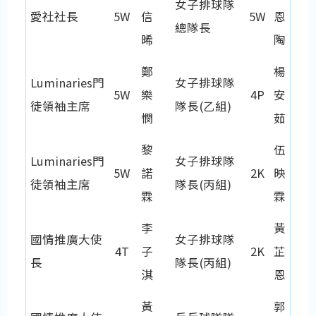
女子排球隊
愛社社長
5W
信
5W
恩
總隊長
晞
陶
鄭
楊
Luminaries門
女子排球隊
5W
樂
4P
安
徒領袖主席
隊長(乙組)
憫
茹
黎
伍
Luminaries門
女子排球隊
5W
諾
2K
映
徒領袖主席
隊長(丙組)
霖
霖
李
黃
國情推廣大使
女子排球隊
4T
子
2K
芷
長
隊長(丙組)
淇
恩
黃
郭