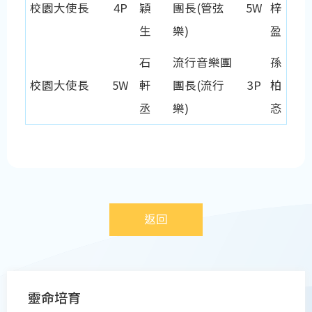
校園大使長
4P
穎
團長(管弦
5W
梓
生
樂)
盈
石
流行音樂團
孫
校園大使長
5W
軒
團長(流行
3P
柏
丞
樂)
忞
返回
Main
靈命培育
navigation