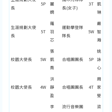
5P
麗
3T
凱
長
長(女子)
嫻
琳
羅
嚴
生涯規劃大使
運動攀登隊
5T
羽
5W
智
長
隊長
芯
瀚
張
姚
校園大使長
5W
凱
合唱團團長
5P
詠
喬
心
洪
周
校園大使長
4W
靜
合唱團團長
4T
家
盈
瑩
李
流行音樂團
梁