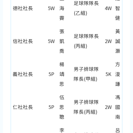
足球隊隊長
德社社長
5W
海
4W
智
(乙組)
霽
健
張
黃
足球隊隊長
信社社長
5W
凱
2W
誠
(丙組)
喬
灝
楊
方
男子排球隊
義社社長
5P
靖
5K
浚
隊長(甲組)
思
謙
伍
馮
男子排球隊
仁社社長
5P
思
2W
國
隊長(丙組)
聰
南
李
呂