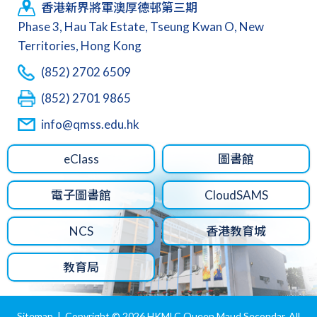
香港新界將軍澳厚德邨第三期
Phase 3, Hau Tak Estate, Tseung Kwan O, New
Territories, Hong Kong
(852) 2702 6509
(852) 2701 9865
info@qmss.edu.hk
eClass
圖書館
電子圖書館
CloudSAMS
NCS
香港教育城
教育局
Sitemap
| Copyright ©
2026 HKMLC Queen Maud Secondar. All