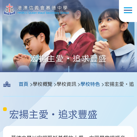
移至主內容
宏揚主愛‧追求豐盛
導
首頁
學校概覽
學校資訊
學校特色
宏揚主愛‧追
航
連
結
宏揚主愛‧追求豐盛