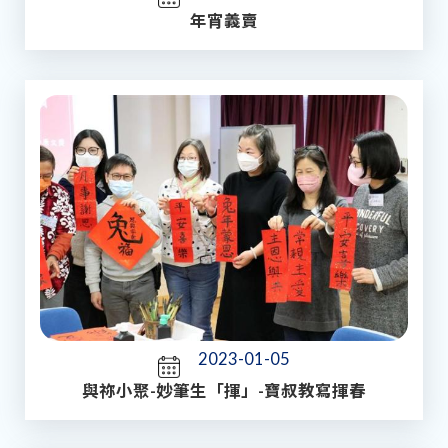
年宵義賣
2023-01-05
與祢小聚-妙筆生「揮」-寶叔教寫揮春