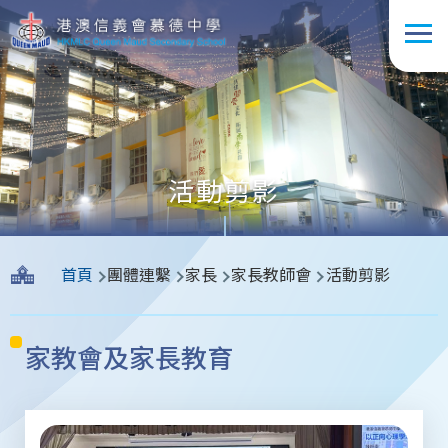
移至主內容
活動剪影
導
首頁
團體連繫
家長
家長教師會
活動剪影
航
連
家教會及家長教育
結