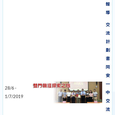
報
導
交
流
計
劃
書
同
安
一
28/6 -
中
1/7/2019
交
流