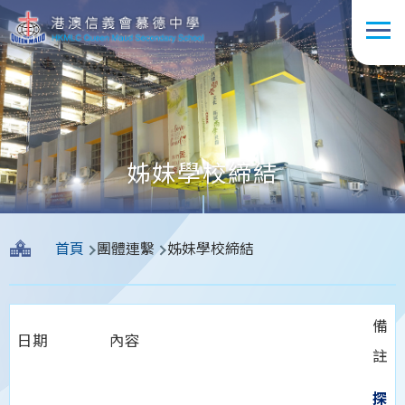
移至主內容
姊妹學校締結
導
首頁
團體連繫
姊妹學校締結
航
連
結
備
日期
內容
註
探