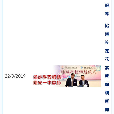
報
導
協
議
簽
定
花
絮
22/3/2019
新
聞
稿
新
聞