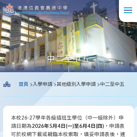
移至主內容
中二至中五
導
首頁
入學申請
其他級別入學申請
中二至中五
航
連
結
本校26-27學年各級插班生學位（中一級除外）申
請日期為
2026年5月4日(一)至6月4日(四)
，申請表
可於校網下載或親臨本校索取，填妥申請表後，連