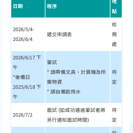
地
日期
程序
點
校
2026/5/4-
遞交申請表
務
2026/6/4
處
2026/6/17 下
筆試
午
* 請帶備文具、計算機及所
待
*後備日
需物資
定
2025/6/18 下
* 請自備飲用水
午
面試 (如成功通過筆試者將
待
2026/7/2
另行通知面試時間)
定
校