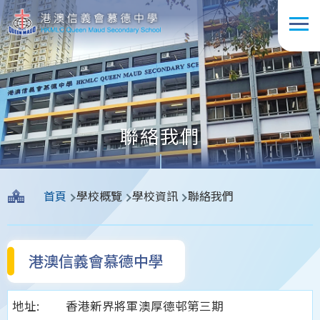
移至主內容
聯絡我們
導
首頁
學校概覽
學校資訊
聯絡我們
航
連
結
港澳信義會慕德中學
地址:
香港新界將軍澳厚德邨第三期