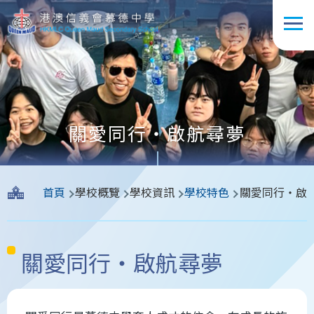
移至主內容
關愛同行‧啟航尋夢
導
首頁
學校概覽
學校資訊
學校特色
關愛同行‧啟
航
連
結
關愛同行‧啟航尋夢