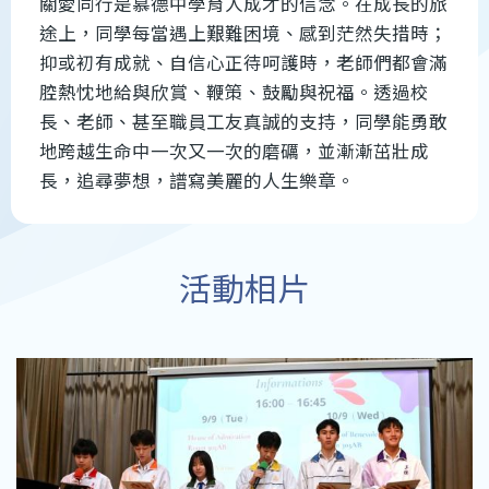
關愛同行是慕德中學育人成才的信念。在成長的旅
途上，同學每當遇上艱難困境、感到茫然失措時；
抑或初有成就、自信心正待呵護時，老師們都會滿
腔熱忱地給與欣賞、鞭策、鼓勵與祝福。透過校
長、老師、甚至職員工友真誠的支持，同學能勇敢
地跨越生命中一次又一次的磨礪，並漸漸茁壯成
長，追尋夢想，譜寫美麗的人生樂章。
活動相片