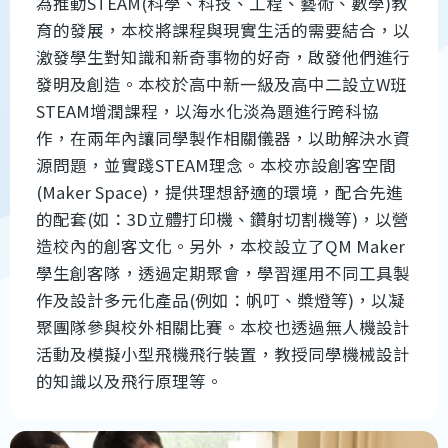
為推動STEAM(科學、科技、工程、藝術、數學)教
育的發展，本校將課程與現實生活的需要結合，以
激發學生對知識和新奇事物的好奇，啟發他們進行
發明及創造。本校於高中新一級及高中二設立W班
STEAM增潤課程，以海水化淡為題進行跨科協
作，在兩年內讓同學製作相關儀器，以助解決水資
源問題，並實踐STEAM理念。本校亦設創客空間
(Maker Space)，提供理想舒適的環境，配合先進
的配套(如：3D立體打印機、鑽射切割機等)，以營
造校內的創客文化。另外，本校設立了QM Maker
學生創客隊，透過定期聚會，學習運用不同工具製
作及設計多元化產品(例如：帆叮、槳燈等)，以凝
聚團隊參與校外相關比賽。本校也透過無人機設計
活動及模擬小型飛機飛行裝置，教授同學機械設計
的知識以及飛行原理等。