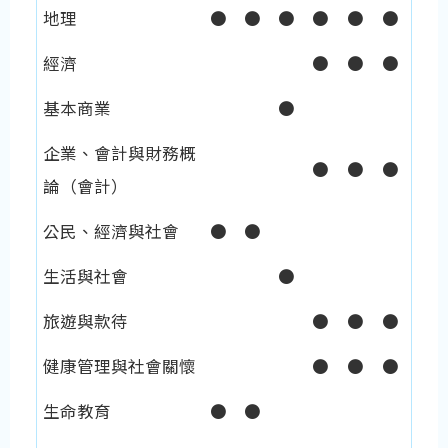
地理
●
●
●
●
●
●
經濟
●
●
●
基本商業
●
企業、會計與財務概
●
●
●
論（會計）
公民、經濟與社會
●
●
生活與社會
●
旅遊與款待
●
●
●
健康管理與社會關懷
●
●
●
生命教育
●
●