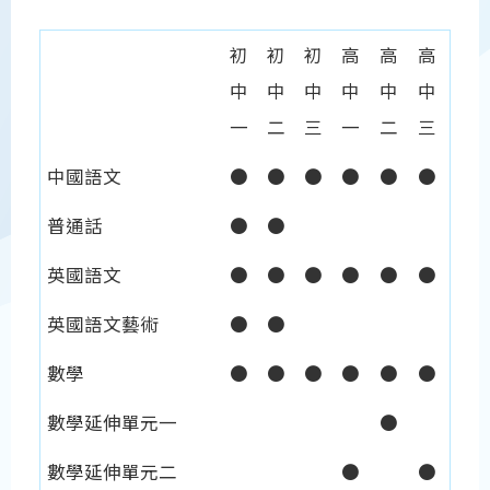
初
初
初
高
高
高
中
中
中
中
中
中
一
二
三
一
二
三
中國語文
●
●
●
●
●
●
普通話
●
●
英國語文
●
●
●
●
●
●
英國語文藝術
●
●
數學
●
●
●
●
●
●
數學延伸單元一
●
數學延伸單元二
●
●