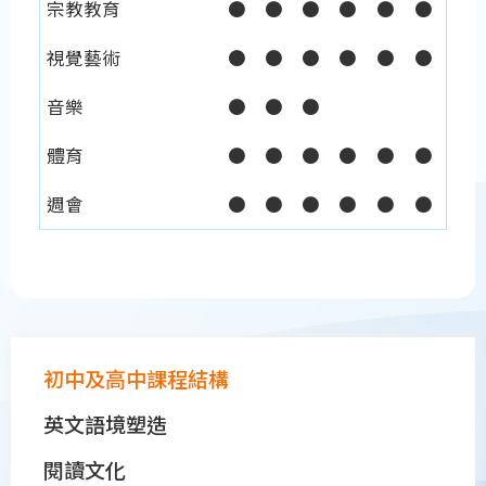
宗教教育
●
●
●
●
●
●
視覺藝術
●
●
●
●
●
●
音樂
●
●
●
體育
●
●
●
●
●
●
週會
●
●
●
●
●
●
Main
初中及高中⁠課程結構
navigation
⁠英文語境塑造
⁠閱讀文化