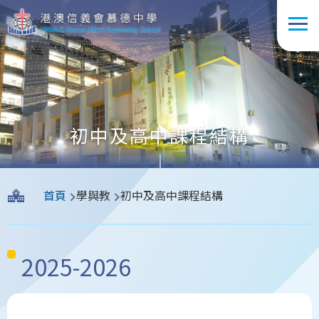
移至主內容
初中及高中課程結構
導
首頁
學與教
初中及高中⁠課程結構
航
連
結
2025-2026