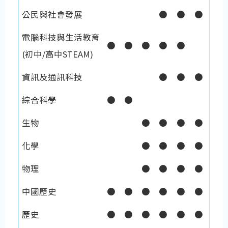
公民與社會發展
●
●
●
電腦科技與生活教育
●
●
●
●
●
(初中/高中STEAM)
資訊及通訊科技
●
●
●
綜合科學
●
●
生物
●
●
●
●
化學
●
●
●
●
物理
●
●
●
●
中國歷史
●
●
●
●
●
●
歷史
●
●
●
●
●
●