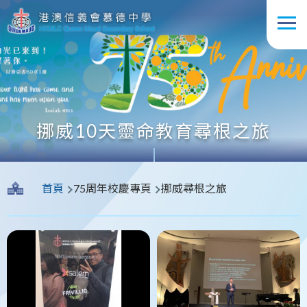
移至主內容
挪威10天靈命教育尋根之旅
導
首頁
75周年校慶專頁
挪威尋根之旅
航
連
結