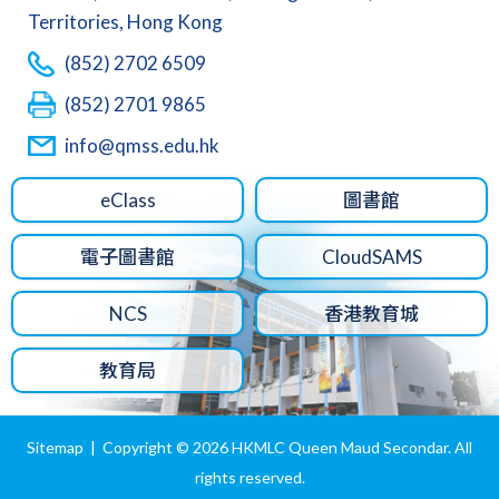
Territories, Hong Kong
(852) 2702 6509
(852) 2701 9865
info@qmss.edu.hk
eClass
圖書館
電子圖書館
CloudSAMS
NCS
香港教育城
教育局
Sitemap
| Copyright ©
2026 HKMLC Queen Maud Secondar. All
rights reserved.