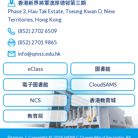
香港新界將軍澳厚德邨第三期
Phase 3, Hau Tak Estate, Tseung Kwan O, New
Territories, Hong Kong
(852) 2702 6509
(852) 2701 9865
info@qmss.edu.hk
eClass
圖書館
電子圖書館
CloudSAMS
NCS
香港教育城
教育局
Sitemap
| Copyright ©
2026 HKMLC Queen Maud Secondar. All