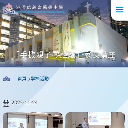
移至主內容
「手機親子零距離」家長講座
導
首頁
學校活動
航
連
結
2025-11-24