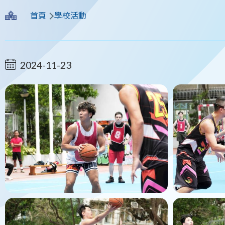
導
首頁
學校活動
航
連
2024-11-23
結