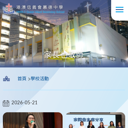
移至主內容
家長也敬師
導
首頁
學校活動
航
連
結
2026-05-21