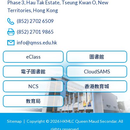
Phase 3, Hau Tak Estate, Tseung Kwan O, New
Territories, Hong Kong
(852) 2702 6509
(852) 2701 9865
info@qmss.edu.hk
eClass
圖書館
電子圖書館
CloudSAMS
NCS
香港教育城
教育局
Sitemap
| Copyright ©
2026 HKMLC Queen Maud Secondar. All
rights reserved.