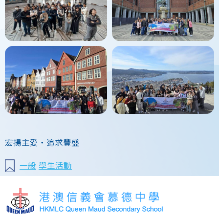
宏揚主愛‧追求豐盛
一般
學生活動