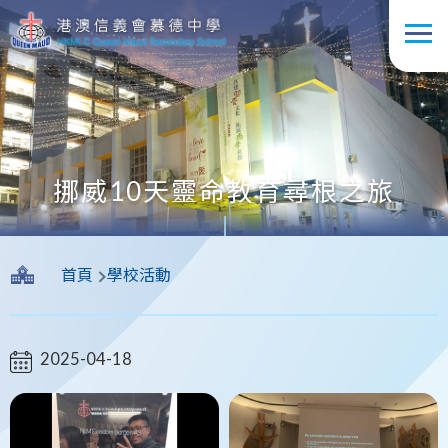
移至主內容
挪威10天靈命教育尋根之旅
導
首頁
學校活動
航
連
結
2025-04-18