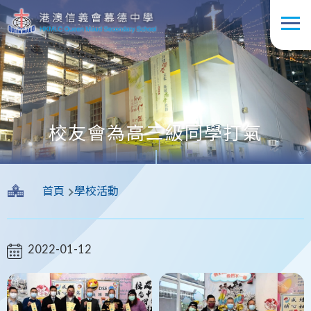
移至主內容
校友會為高三級同學打氣
導
首頁
學校活動
航
連
結
2022-01-12