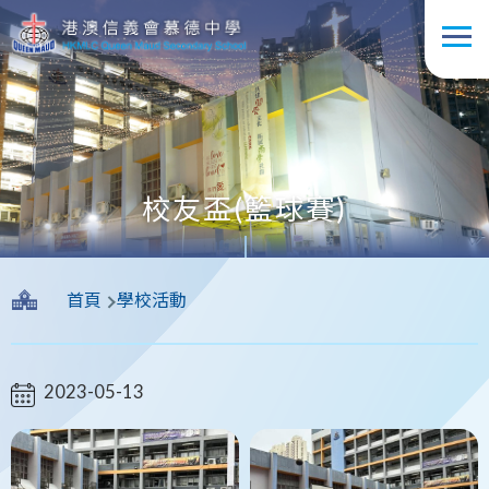
移至主內容
校友盃(籃球賽)
導
首頁
學校活動
航
連
結
2023-05-13