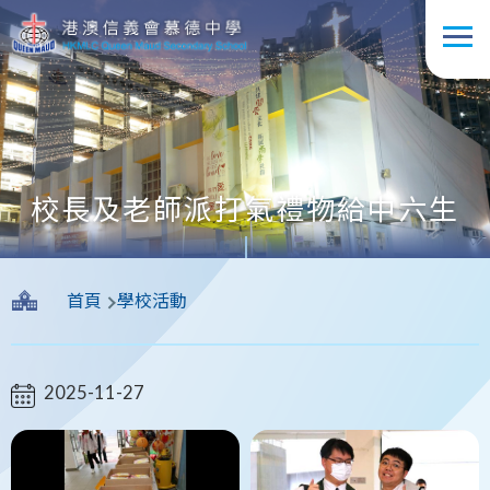
移至主內容
校長及老師派打氣禮物給中六生
導
首頁
學校活動
航
連
結
2025-11-27