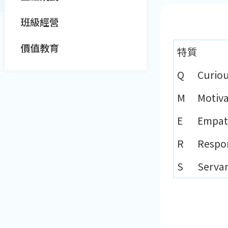
班級經營
價值教育
特質​
Q
Curio
M​
Motiv
E​
Empat
R​
Respo
S​
Serva