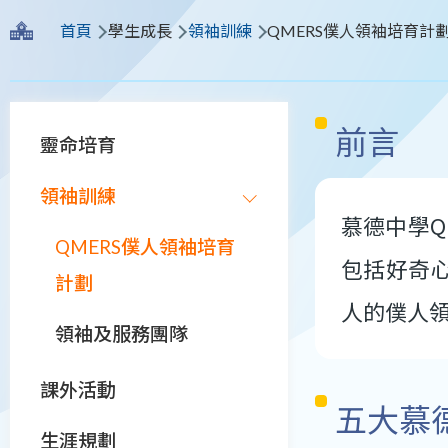
導
首頁
學生成長
領袖訓練
QMERS僕人領袖培育計
航
連
Main
前言
結
靈命培育
navigation
領袖訓練
慕德中學
QMERS僕人領袖培育
包括好奇
計劃
人的僕人
領袖及服務團隊
課外活動
五大慕
生涯規劃