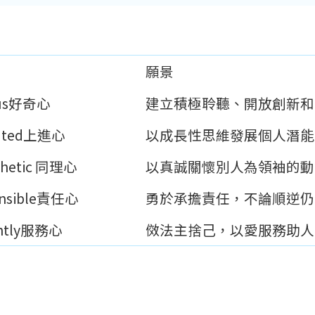
願景
us好奇心​
建立積極聆聽、開放創新和
ated上進心​​
以成長性思維發展個人潛能
hetic ​同理心
以真誠關懷別人為領袖的動
nsible​責任心
勇於承擔責任，不論順逆仍
ntly​服務心
傚法主捨己，以愛服務助人