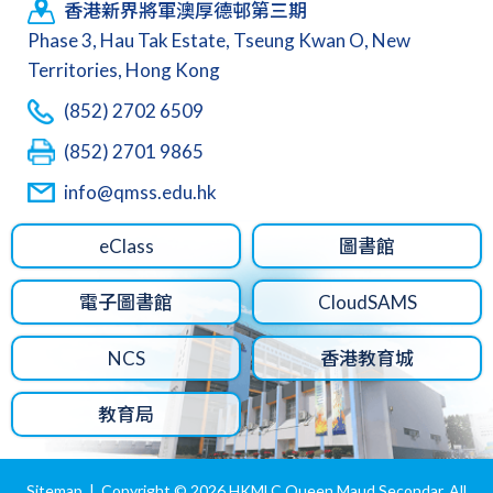
香港新界將軍澳厚德邨第三期
Phase 3, Hau Tak Estate, Tseung Kwan O, New
Territories, Hong Kong
(852) 2702 6509
(852) 2701 9865
info@qmss.edu.hk
eClass
圖書館
電子圖書館
CloudSAMS
NCS
香港教育城
教育局
Sitemap
| Copyright ©
2026 HKMLC Queen Maud Secondar. All