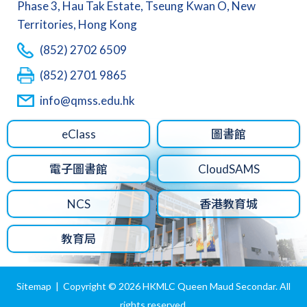
Phase 3, Hau Tak Estate, Tseung Kwan O, New
Territories, Hong Kong
(852) 2702 6509
(852) 2701 9865
info@qmss.edu.hk
eClass
圖書館
電子圖書館
CloudSAMS
NCS
香港教育城
教育局
Sitemap
| Copyright ©
2026 HKMLC Queen Maud Secondar. All
rights reserved.