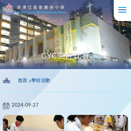
移至主內容
CYC烹飪比賽
導
首頁
學校活動
航
連
結
2024-09-27