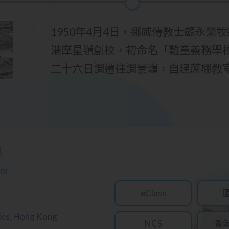
1950年4月4日，挪威傳教士顧永榮
港摩星嶺創校，初命名「難童義務學校
二十六日調遷往調景嶺，自建蓆棚教
eClass
ries, Hong Kong
NCS
香