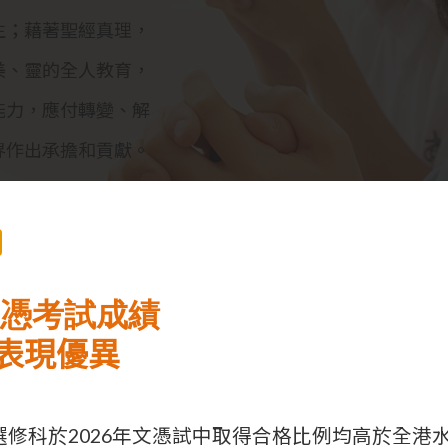
生；藉著聖經真理，
美、靈的全人教育，
能力，應付轉變、解
界作出承擔和貢獻。
績
文憑考試成績
表現優異
選修科於2026年文憑試中取得合格比例均高於全港