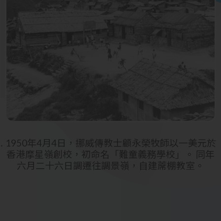
1950年4月4日，挪威傳教士顧永榮牧師以一美元於
香港摩星嶺創校，初命名「難童義務學校」。 同年
六月二十六日調遷往調景嶺，自建蓆棚教室。