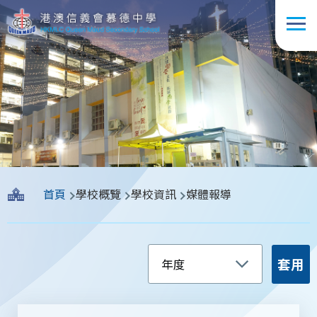
移至主內容
導
首頁
學校概覽
學校資訊
媒體報導
航
連
結