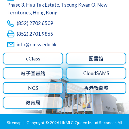
Phase 3, Hau Tak Estate, Tseung Kwan O, New
Territories, Hong Kong
(852) 2702 6509
(852) 2701 9865
info@qmss.edu.hk
eClass
圖書館
電子圖書館
CloudSAMS
NCS
香港教育城
教育局
Sitemap
| Copyright ©
2026 HKMLC Queen Maud Secondar. All